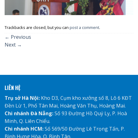
Trackbacks are closed, but you can
post a comment
.
←
Previous
Next
→
LIÊN HỆ
Trụ sở Hà Nội:
Kho D3, Cụm kho xưởng số 8, Lô 6 KĐT
Đền Lừ 1, Phố Tân Mai, Hoàng Văn Thụ, Hoàng Mai.
Chi nhánh Đà Nẵng:
Số 93 Đường Hồ Quý Ly, P. Hoà
Minh, Q. Liên Chiểu.
Chi nhánh HCM:
Số 569/50 Đường Lê Trọng Tấn, P.
Bình Hưng Hòa, Q. Bình Tân.