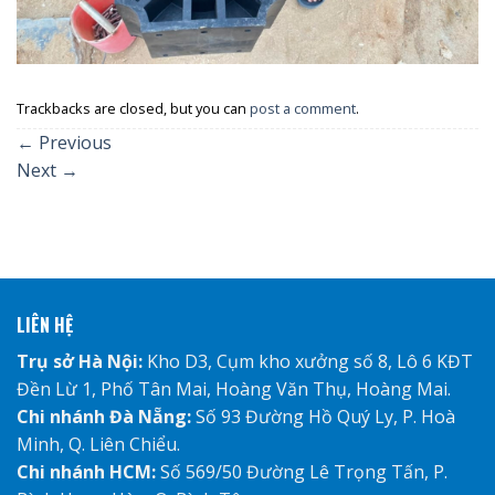
Trackbacks are closed, but you can
post a comment
.
←
Previous
Next
→
LIÊN HỆ
Trụ sở Hà Nội:
Kho D3, Cụm kho xưởng số 8, Lô 6 KĐT
Đền Lừ 1, Phố Tân Mai, Hoàng Văn Thụ, Hoàng Mai.
Chi nhánh Đà Nẵng:
Số 93 Đường Hồ Quý Ly, P. Hoà
Minh, Q. Liên Chiểu.
Chi nhánh HCM:
Số 569/50 Đường Lê Trọng Tấn, P.