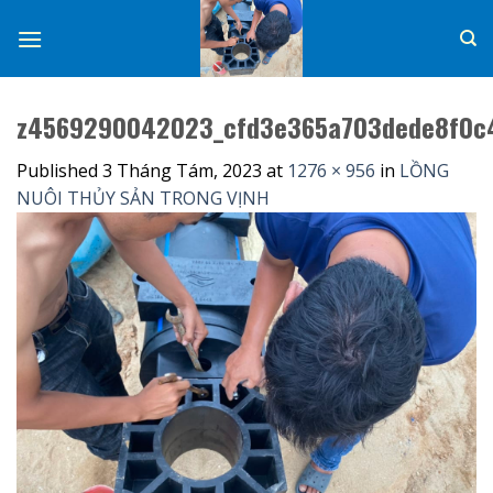
Skip
to
content
z4569290042023_cfd3e365a703dede8f0c
Published
3 Tháng Tám, 2023
at
1276 × 956
in
LỒNG
NUÔI THỦY SẢN TRONG VỊNH