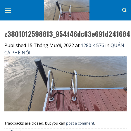
Skip
to
content
z3801012598813_954f46dc63e691d24168
Published
15 Tháng Mười, 2022
at
1280 × 576
in
QUÁN
CÀ PHÊ NỔI
Trackbacks are closed, but you can
post a comment
.