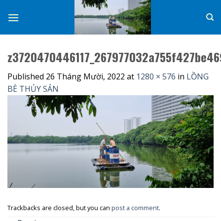
Skip
to
content
z3720470446117_267977032a755f427be4
Published
26 Tháng Mười, 2022
at
1280 × 576
in
LỒNG
BÈ THỦY SẢN
Trackbacks are closed, but you can
post a comment
.