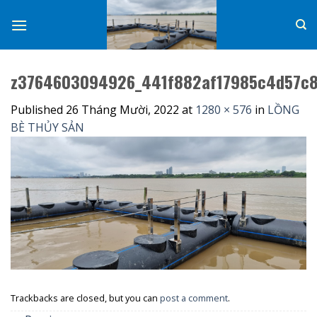
Skip
to
content
z3764603094926_441f882af17985c4d57c
Published
26 Tháng Mười, 2022
at
1280 × 576
in
LỒNG
BÈ THỦY SẢN
Trackbacks are closed, but you can
post a comment
.