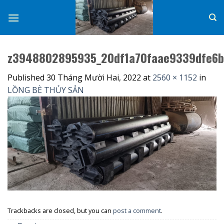
Skip
to
content
z3948802895935_20df1a70faae9339dfe6
Published
30 Tháng Mười Hai, 2022
at
2560 × 1152
in
LỒNG BÈ THỦY SẢN
Trackbacks are closed, but you can
post a comment
.