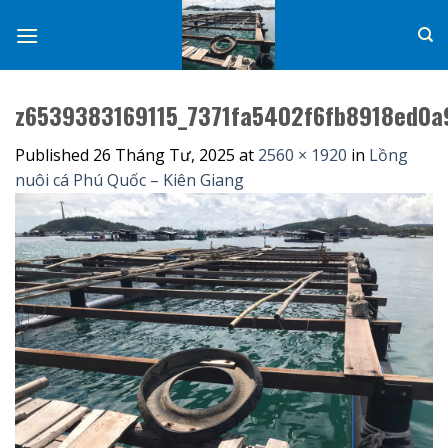
Skip
to
content
z6539383169115_7371fa5402f6fb8918ed0a
Published
26 Tháng Tư, 2025
at
2560 × 1920
in
Lồng
nuôi cá Phú Quốc – Kiên Giang