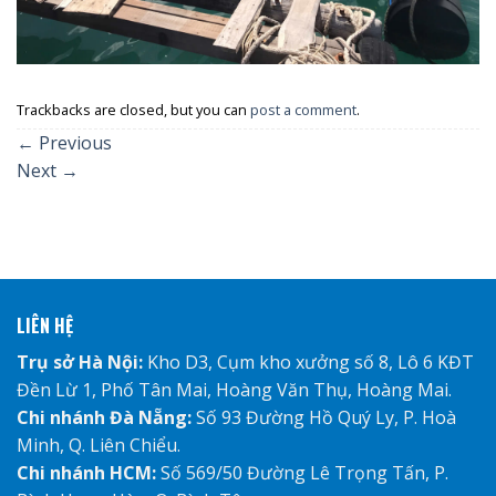
Trackbacks are closed, but you can
post a comment
.
←
Previous
Next
→
LIÊN HỆ
Trụ sở Hà Nội:
Kho D3, Cụm kho xưởng số 8, Lô 6 KĐT
Đền Lừ 1, Phố Tân Mai, Hoàng Văn Thụ, Hoàng Mai.
Chi nhánh Đà Nẵng:
Số 93 Đường Hồ Quý Ly, P. Hoà
Minh, Q. Liên Chiểu.
Chi nhánh HCM:
Số 569/50 Đường Lê Trọng Tấn, P.