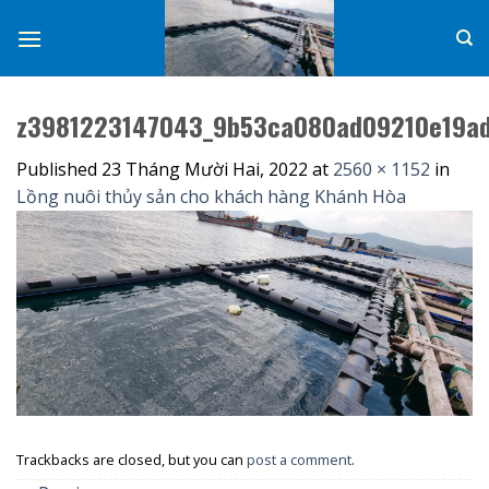
Skip
to
content
z3981223147043_9b53ca080ad09210e19a
Published
23 Tháng Mười Hai, 2022
at
2560 × 1152
in
Lồng nuôi thủy sản cho khách hàng Khánh Hòa
Trackbacks are closed, but you can
post a comment
.