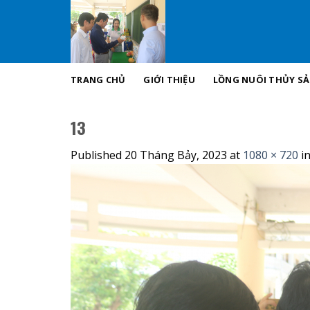
Skip
to
content
TRANG CHỦ
GIỚI THIỆU
LỒNG NUÔI THỦY S
13
Published
20 Tháng Bảy, 2023
at
1080 × 720
i