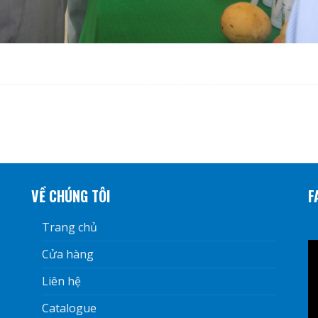
VỀ CHÚNG TÔI
F
Trang chủ
Cửa hàng
Liên hệ
Catalogue