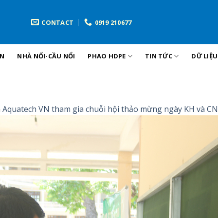
CONTACT
0919 210677
ẢN
NHÀ NỔI-CẦU NỔI
PHAO HDPE
TIN TỨC
DỮ LIỆ
n
Aquatech VN tham gia chuỗi hội thảo mừng ngày KH và CN