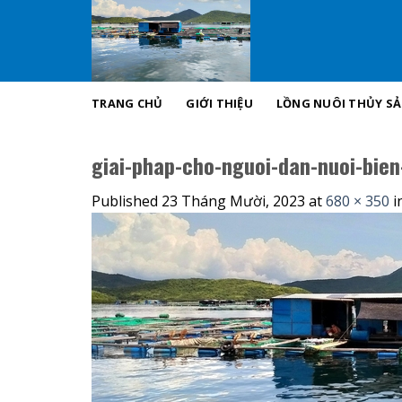
Skip
to
content
TRANG CHỦ
GIỚI THIỆU
LỒNG NUÔI THỦY S
giai-phap-cho-nguoi-dan-nuoi-bie
Published
23 Tháng Mười, 2023
at
680 × 350
i