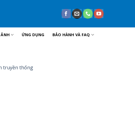
U ẢNH
ỨNG DỤNG
BẢO HÀNH VÀ FAQ
ch truyền thống