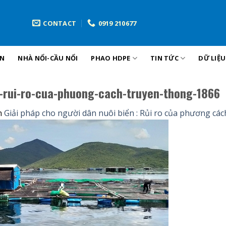
CONTACT
0919 210677
ẢN
NHÀ NỔI-CẦU NỔI
PHAO HDPE
TIN TỨC
DỮ LIỆ
n-rui-ro-cua-phuong-cach-truyen-thong-1866
n
Giải pháp cho người dân nuôi biển : Rủi ro của phương cá