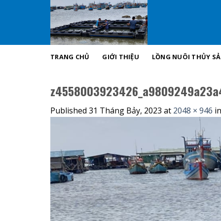
Skip
to
content
TRANG CHỦ
GIỚI THIỆU
LỒNG NUÔI THỦY S
z4558003923426_a9809249a23a4
Published
31 Tháng Bảy, 2023
at
2048 × 946
i