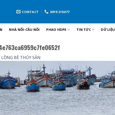
CONTACT
0919 210677
ẢN
NHÀ NỔI-CẦU NỔI
PHAO HDPE
TIN TỨC
DỮ LIỆ
e763ca6959c7fe0652f
n
LỒNG BÈ THỦY SẢN