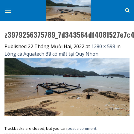
Skip
to
content
z3979256375789_7d343564df4081527e7c
Published
22 Tháng Mười Hai, 2022
at
1280 × 598
in
Lồng cá Aquatech đã có mặt tại Quy Nhơn
Trackbacks are closed, but you can
post a comment
.