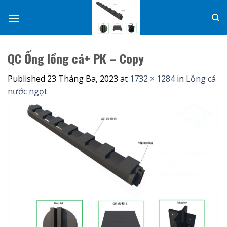
Skip
to
content
QC Ống lồng cá+ PK – Copy
Published
23 Tháng Ba, 2023
at
1732 × 1284
in
Lồng cá
nước ngọt