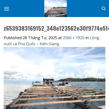
Skip
to
content
z6539383169152_348e123562e30f9774e51
Published
26 Tháng Tư, 2025
at
2560 × 1920
in
Lồng
nuôi cá Phú Quốc – Kiên Giang