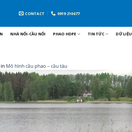
CONTACT
0919 210677
ẢN
NHÀ NỔI-CẦU NỔI
PHAO HDPE
TIN TỨC
DỮ LIỆ
in
Mô hình cầu phao – cầu tàu