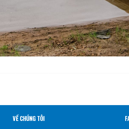
VỀ CHÚNG TÔI
F