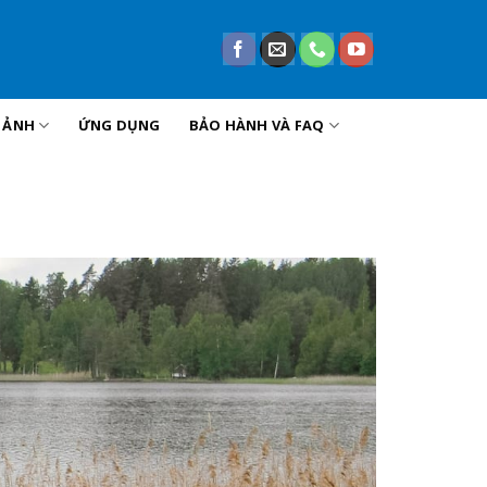
U ẢNH
ỨNG DỤNG
BẢO HÀNH VÀ FAQ