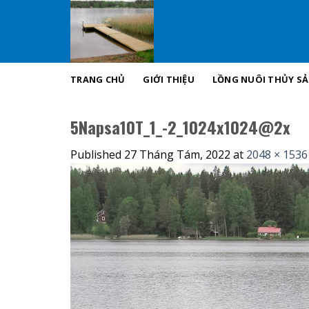
Skip
to
content
TRANG CHỦ
GIỚI THIỆU
LỒNG NUÔI THỦY S
5Napsa10T_1_-2_1024x1024@2x
Published
27 Tháng Tám, 2022
at
2048 × 1536