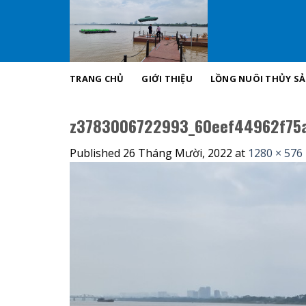
Skip
to
content
TRANG CHỦ
GIỚI THIỆU
LỒNG NUÔI THỦY S
z3783006722993_60eef44962f75
Published
26 Tháng Mười, 2022
at
1280 × 576