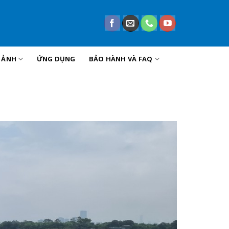
U ẢNH
ỨNG DỤNG
BẢO HÀNH VÀ FAQ