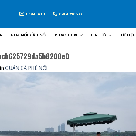
CONTACT
0919 210677
ẢN
NHÀ NỔI-CẦU NỔI
PHAO HDPE
TIN TỨC
DỮ LIỆ
acb625729da5b8208e0
in
QUÁN CÀ PHÊ NỔI