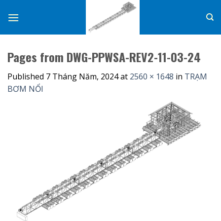
Skip
to
content
Pages from DWG-PPWSA-REV2-11-03-24
Published
7 Tháng Năm, 2024
at
2560 × 1648
in
TRẠM
BƠM NỔI