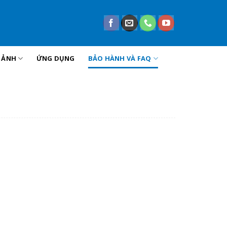
U ẢNH
ỨNG DỤNG
BẢO HÀNH VÀ FAQ