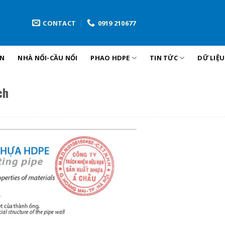
CONTACT
0919 210677
ẢN
NHÀ NỔI-CẦU NỔI
PHAO HDPE
TIN TỨC
DỮ LIỆ
ch